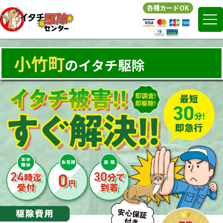
各種カード
OK
小竹町
のイタチ駆除