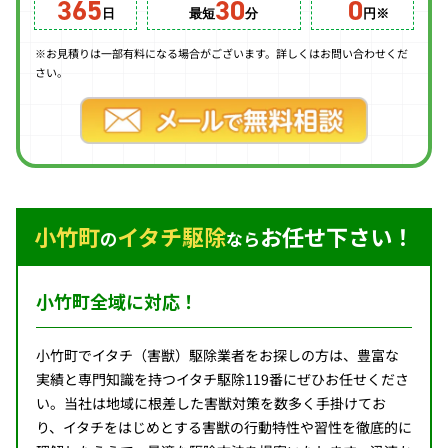
365
30
0
日
最短
分
円
※お見積りは一部有料になる場合がございます。詳しくはお問い合わせくだ
さい。
小竹町
イタチ駆除
お任せ下さい！
の
なら
小竹町全域に対応！
小竹町でイタチ（害獣）駆除業者をお探しの方は、豊富な
実績と専門知識を持つイタチ駆除119番にぜひお任せくださ
い。当社は地域に根差した害獣対策を数多く手掛けてお
り、イタチをはじめとする害獣の行動特性や習性を徹底的に