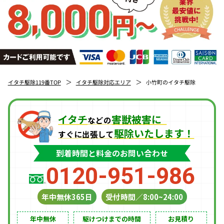
イタチ駆除119番TOP
イタチ駆除対応エリア
小竹町のイタチ駆除
イタチ
害獣被害に
などの
駆除いたします！
すぐに出張して
到着時間と料金の
お問い合わせ
0120-951-986
年中無休365日
受付時間／8:00~24:00
年中無休
駆けつけまでの時間
お見積り