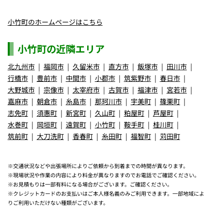
小竹町のホームページはこちら
小竹町の近隣エリア
北九州市
福岡市
久留米市
直方市
飯塚市
田川市
行橋市
豊前市
中間市
小郡市
筑紫野市
春日市
大野城市
宗像市
太宰府市
古賀市
福津市
宮若市
嘉麻市
朝倉市
糸島市
那珂川市
宇美町
篠栗町
志免町
須惠町
新宮町
久山町
粕屋町
芦屋町
水巻町
岡垣町
遠賀町
小竹町
鞍手町
桂川町
筑前町
大刀洗町
香春町
糸田町
福智町
苅田町
※交通状況などや出張場所によりご依頼から到着までの時間が異なります。
※現場状況や作業の内容により料金が異なりますのでお電話でご確認ください。
※お見積もりは一部有料になる場合がございます。ご確認ください。
※クレジットカードのお支払いはご本人様名義のみご利用できます。一部地域によ
りご利用いただけない種類がございます。