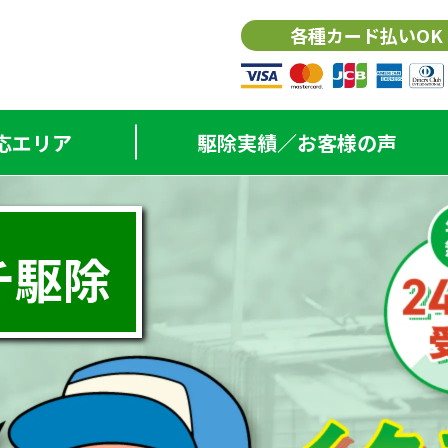
各種カード
払い
OK
応エリア
駆除実績／お客様の声
チ駆除