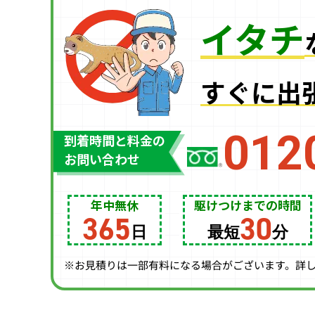
イタチ
すぐに出
012
到着時間と料金の
お問い合わせ
年中無休
駆けつけまでの時間
365
30
日
最短
分
※お見積りは一部有料になる場合がございます。詳