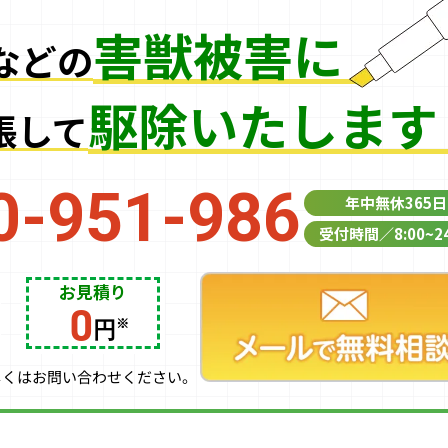
害獣被害に
などの
駆除いたします
張して
0-951-986
年中無休365日
受付時間／8:00~24
お見積り
0
円
しくはお問い合わせください。